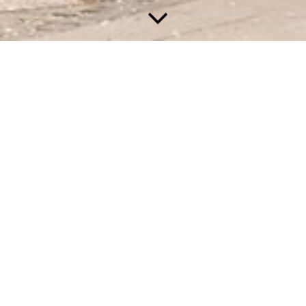
Reservierung
Wir freuen uns auf Ihren
~
Besuch
~